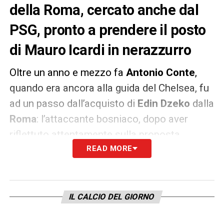
della Roma, cercato anche dal
PSG, pronto a prendere il posto
di Mauro Icardi in nerazzurro
Oltre un anno e mezzo fa
Antonio Conte
,
quando era ancora alla guida del Chelsea, fu
ad un passo dall’acquisto di
Edin Dzeko
dalla
Roma
: l’attaccante bosniaco, dopo aver
riflettuto attentamente sulla proposta
londinese, decise alla fine di rifiutare per
READ MORE
rimanere nella Capitale. Potrebbe però finire
diversamente in estate: Dzeko resta infatti
un pallino di Conte, che lo avrebbe chiesto
IL CALCIO DEL GIORNO
come primo acquisto in attacco per la sua