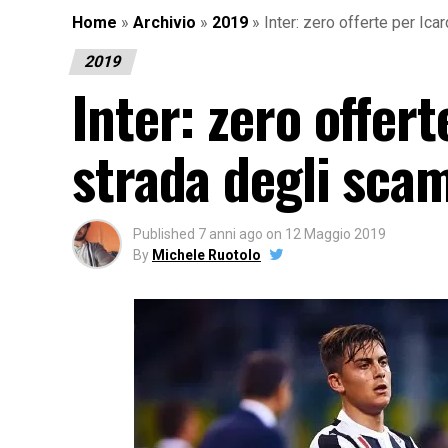
Home
»
Archivio
»
2019
»
Inter: zero offerte per Ica
2019
Inter: zero offert
strada degli sca
Published
7 anni ago
on
12 Maggio 2019
By
Michele Ruotolo