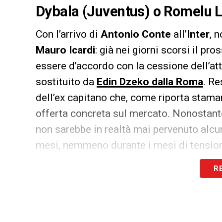
Dybala (Juventus) o Romelu 
Con l’arrivo di
Antonio Conte
all’
Inter
, 
Mauro Icardi
: già nei giorni scorsi il p
essere d’accordo con la cessione dell’at
sostituito da
Edin Dzeko dalla Roma
. Re
dell’ex capitano che, come riporta stam
offerta concreta sul mercato. Nonostant
non sarebbe in realtà mai pervenuto alcun 
mesi, nemmeno durante i mesi di tensione
spogliatoio, fatto che indurrebbe a più di
R
Icardi ha una clausola rescissoria valida p
di euro
, ma l’Inter si acconterebbe anche
offerte economiche, l’unica possibile alt