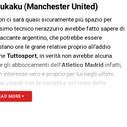
Lukaku (Manchester United)
non ci sarà quasi sicuramente più spazio per
rossimo tecnico nerazzurro avrebbe fatto sapere di
taccante argentino, che potrebbe essere
stano ore le grane relative proprio all’addio
ane
Tuttosport
, in verità non avrebbe alcuna
e gli abboccamenti dell’
Atletico Madrid
infatti,
interesse vero e proprio per lui negli ultimi
 vissuti con la società e col resto dello
 una riflessione.
EAD MORE
er l’estero fino ai primi di luglio di
110 milioni
 di
70/80 milioni
per cederlo subito. Senza
ernativa per sbarazzarsi del giocatore è quella