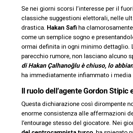
Se nei giorni scorsi l’interesse per il fu
classiche suggestioni elettorali, nelle u
drastica.
Hakan Safi
ha clamorosamente al
come un semplice sogno e presentandolo,
ormai definita in ogni minimo dettaglio. 
parecchio rumore, non lasciano alcuno spa
di Hakan Çalhanoğlu è chiuso, lo abbi
ha immediatamente infiammato i media sp
Il ruolo dell’agente Gordon Stipic 
Questa dichiarazione così dirompente no
enorme consistenza alle affermazioni de
l’entourage stesso del giocatore. Nei gior
del centrocampista turco
, ha spiegato 