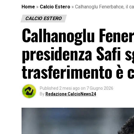
Home
»
Calcio Estero
»
Calhanoglu Fenerbahce, il ca
CALCIO ESTERO
Calhanoglu Fenerb
presidenza Safi s
trasferimento è 
Published
2 mesi ago
on
7 Giugno 2026
By
Redazione CalcioNews24