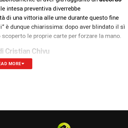
ale intesa preventiva diverrebbe
 di una vittoria alle urne durante questo fine
li” è dunque chiarissima: dopo aver blindato il sì
 scoperto le proprie carte per forzare la mano.
 di Cristian Chivu
teramente sulle spalle dell’
Inter
. La dirigenza di
EAD MORE
vvisamente in una posizione scomoda, messa
he. Sebbene il club meneghino sia tutelato da un
 saldamente al proprio regista, gestire le
di un’offensiva così mediatica non sarà affatto
ia seriamente di stravolgere le geometrie e i
 tecnico
Cristian Chivu
per l’immediato futuro. Il
 molto probabilmente subito dopo l’esito delle