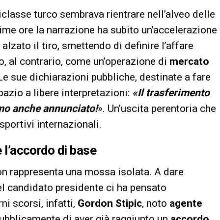
oriclasse turco sembrava rientrare nell’alveo delle
ltime ore la narrazione ha subito un’accelerazione
zato il tiro, smettendo di definire l’affare
 al contrario, come un’operazione di
mercato
Le sue dichiarazioni pubbliche, destinate a fare
zio a libere interpretazioni:
«Il trasferimento
amo anche annunciato!
». Un’uscita perentoria che
ortivi internazionali.
e l’accordo di base
n rappresenta una mossa isolata. A dare
l candidato presidente ci ha pensato
ni scorsi, infatti,
Gordon Stipic
, noto
agente
pubblicamente di aver già raggiunto un
accordo