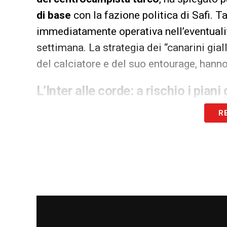
di base
con la fazione politica di Safi. T
immediatamente operativa nell’eventualità
settimana. La strategia dei “canarini gial
del calciatore e del suo entourage, hanno
L’Inter alle corde: a rischio i piani
Adesso il peso della situazione ricade in
R
Viale della Liberazione
si ritrova impro
con le spalle al muro dalle manovre turc
contratto a lungo termine
che lo vincola
ripercussioni psicologiche e ambientali 
semplice. Questa improvvisa bufera risch
piani tattici accuratamente preparati dal
destino del perno nerazzurro si deciderà