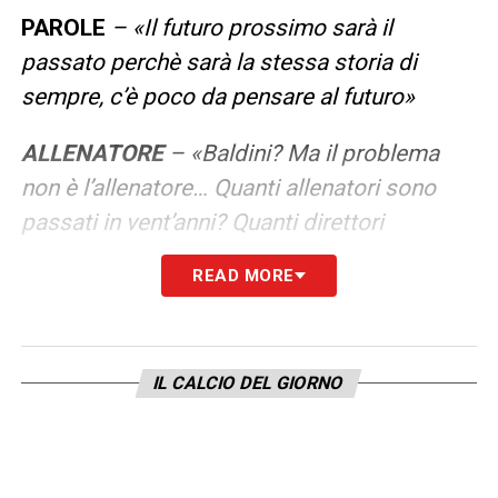
PAROLE
– «Il futuro prossimo sarà il
passato perchè sarà la stessa storia di
sempre, c’è poco da pensare al futuro»
ALLENATORE
– «Baldini? Ma il problema
non è l’allenatore… Quanti allenatori sono
passati in vent’anni? Quanti direttori
sportivi? Il problema è uno solo! E sapete
READ MORE
qual è il problema… Quindi speriamo che
qualcosa cambi, qualcosa succeda perche
la gente sta aspettando.
Io resto convinto
IL CALCIO DEL GIORNO
che l’unico modo è non abbonarsi, non fare
i biglietti e lasciare lo stadio vuoto.
Questa
è la mia idea, poi ognuno è libero di fare
quello che vuole»
.