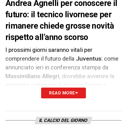
Andrea Agnelli per conoscere il
futuro: il tecnico livornese per
rimanere chiede grosse novità
rispetto all’anno scorso
I prossimi giorni saranno vitali per
comprendere il futuro della
Juventus
: come
annunciato ieri in conferenza stampa da
Massimiliano Allegri
, dovrebbe avvenire la
prossima settimane il decisivo faccia a
faccia con il presidente
READ MORE
Andrea Agnelli
per
comprendere cosa fare in vista della
prossima stagione. Sul piatto resta proprio la
permanenza di Allegri stesso, che ha un
IL CALCIO DEL GIORNO