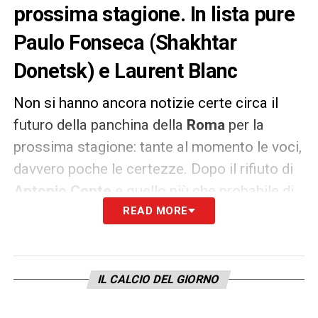
prossima stagione. In lista pure
Paulo Fonseca (Shakhtar
Donetsk) e Laurent Blanc
Non si hanno ancora notizie certe circa il
futuro della panchina della
Roma
per la
prossima stagione: tante al momento le voci,
davvero poche le certezze. Dopo il rifiuto di
Antonio Conte
e quello più che probabile di
Maurizio Sarri
(vicino alla conferma con il
READ MORE
Chelsea
), si era fatto strada il nome di
Gian
Piero Gasperini
, a sua volta però vicino alla
permanenza sulla panchina dell’
Atalanta
,
IL CALCIO DEL GIORNO
specie in caso di qualificazione alla