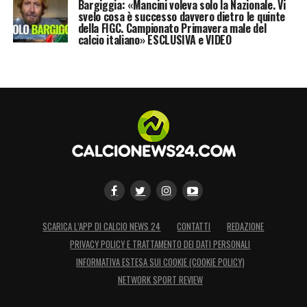
Bargiggia: «Mancini voleva solo la Nazionale. Vi
anche nello staff tecnico, poi ci sarebbe
svelo cosa è successo davvero dietro le quinte
della FIGC. Campionato Primavera male del
troppo lavoro da fare. Noi speriamo
calcio italiano» ESCLUSIVA e VIDEO
comunque di non vendere troppi giocatori,
anche se potremmo comunque contare sui
ragazzi del settore giovanile. Vogliamo
vendere soltanto due o tre elementi»
.
LA PLAYLIST DELLE NOSTRE TOP NEWS
SCARICA L’APP DI CALCIO NEWS 24
CONTATTI
REDAZIONE
PRIVACY POLICY E TRATTAMENTO DEI DATI PERSONALI
INFORMATIVA ESTESA SUI COOKIE (COOKIE POLICY)
NETWORK SPORT REVIEW