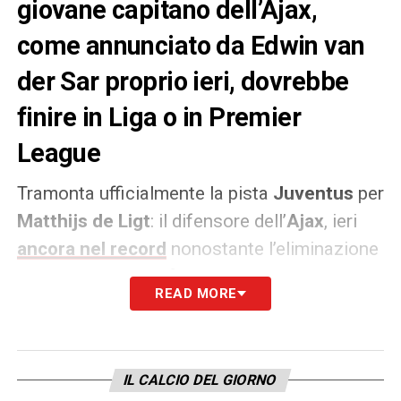
giovane capitano dell’Ajax,
come annunciato da Edwin van
der Sar proprio ieri, dovrebbe
finire in Liga o in Premier
League
Tramonta ufficialmente la pista
Juventus
per
Matthijs de Ligt
: il difensore dell’
Ajax
, ieri
ancora nel record
nonostante l’eliminazione
dei suoi dalla semifinale di
Champions
READ MORE
League
contro il
Tottenham
, non approderà
quasi certamente in bianconero dopo mesi di
voci e speculazioni sul suo conto. A renderlo
IL CALCIO DEL GIORNO
noto già prima del fischio di inizio della