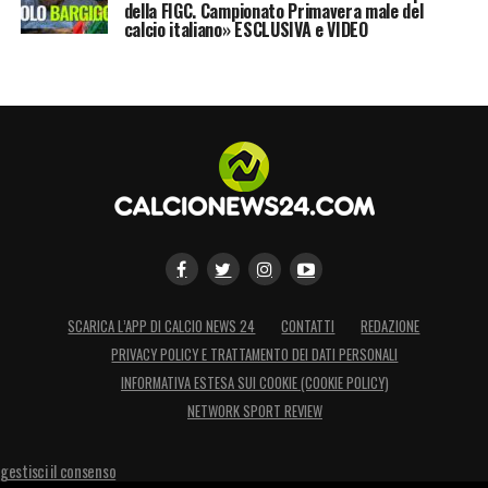
della FIGC. Campionato Primavera male del
di calciomercato estiva e poter proseguire il
calcio italiano» ESCLUSIVA e VIDEO
progetto di rafforzamento della rosa. I soldi
di Aquilor avrebbero origine direttamente da
alcuni investitori arabi, la cui identià per il
momento resta anonima, desiderosi di
entrare nel calcio italiano dopo aver avuto a
che fare in passato già con club inglesi.
LA PLAYLIST DELLE NOSTRE TOP NEWS
SCARICA L’APP DI CALCIO NEWS 24
CONTATTI
REDAZIONE
PRIVACY POLICY E TRATTAMENTO DEI DATI PERSONALI
INFORMATIVA ESTESA SUI COOKIE (COOKIE POLICY)
NETWORK SPORT REVIEW
gestisci il consenso