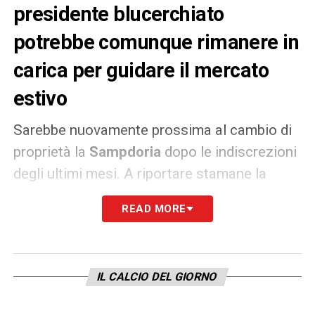
presidente blucerchiato
potrebbe comunque rimanere in
carica per guidare il mercato
estivo
Sarebbe nuovamente prossima al cambio di
proprietà la
Sampdoria
dopo le indiscrezioni
degli ultimi mesi. A riportare stamane la
notizia l’agenzia
Ansa
, che dà l’attuale
READ MORE
proprietario del club blucerchiato,
Massimo
Ferraro
, in predicato di passare la mano ad
un nuovo fondo, quello inglese
Aquilor
, per
IL CALCIO DEL GIORNO
una cifra vicina ai
120 milioni di euro
circa.
La proposta di Aquilor nelle ultime ore