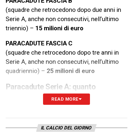
PARACADUTE FASCIA B
(squadre che retrocedono dopo due anni in
Serie A, anche non consecutivi, nell’ultimo
triennio) –
15 milioni di euro
PARACADUTE FASCIA C
(squadre che retrocedono dopo tre anni in
Serie A, anche non consecutivi, nell’ultimo
quadriennio) –
25 milioni di euro
Paracadute Serie A: quanto
guadagnerebbero i club retrocessi
READ MORE
Rispetto al recentissimo passato la Lega di
A non ha fissato un budget massimo per il
paracadute. Due anni fa, per esempio,
IL CALCIO DEL GIORNO