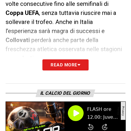
volte consecutive fino alle semifinali di
Coppa UEFA
, senza tuttavia riuscire mai a
sollevare il trofeo. Anche in Italia
l’esperienza sarà magra di successi e
Collovati
perderà anche parte della
freschezza atletica osservata nelle stagioni
precedenti.
READ MORE
LA PLAYLIST DELLE NOSTRE TOP NEWS
IL CALCIO DEL GIORNO