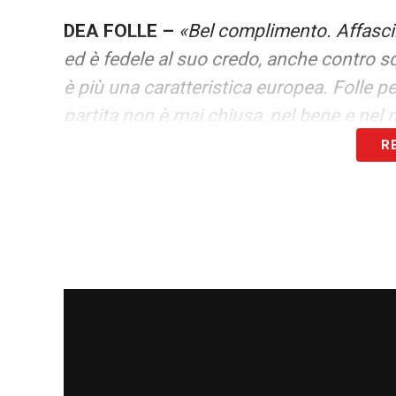
DEA FOLLE –
«Bel complimento. Affascin
ed è fedele al suo credo, anche contro squ
è più una caratteristica europea. Folle p
partita non è mai chiusa, nel bene e nel 
R
ATALANTA SCUOLA DI ESTERNI –
«Lo d
ha avuto una crescita enorme».
BUON AMBIENTAMENTO –
«Fortunato: 
tutto gira alla perfezione e sentire subito
ero arrivato dal Chelsea con pochi minut
sempre meglio, anche se lo Zappacosta a
regolarità e questa sosta può avermi aiu
GASPERINI –
«Mi ha colpito soprattutto