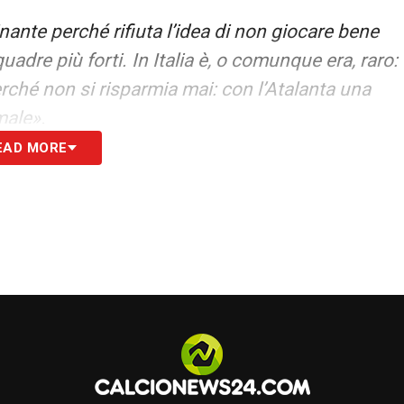
ante perché rifiuta l’idea di non giocare bene
adre più forti. In Italia è, o comunque era, raro:
erché non si risparmia mai: con l’Atalanta una
male».
EAD MORE
ice il passato: chiunque è venuto per quel ruolo
non è scontato arrivare in una squadra dove
 tanta fiducia dell’allenatore. Che va ripagata:
i nelle gambe, ora li sto mettendo e mi sento
l top si deve ancora vedere. Devo trovare
tato: anche a recuperare energie».
 la mentalità: pensa sempre al futuro, guarda