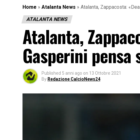
Home
»
Atalanta News
»
Atalanta, Zappacosta: «Dea 
ATALANTA NEWS
Atalanta, Zappaco
Gasperini pensa 
Published
5 anni ago
on
13 Ottobre 2021
By
Redazione CalcioNews24