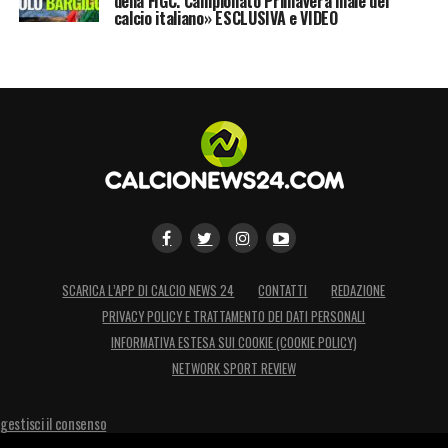
della FIGC. Campionato Primavera male del
calcio italiano» ESCLUSIVA e VIDEO
SCARICA L’APP DI CALCIO NEWS 24
CONTATTI
REDAZIONE
PRIVACY POLICY E TRATTAMENTO DEI DATI PERSONALI
INFORMATIVA ESTESA SUI COOKIE (COOKIE POLICY)
NETWORK SPORT REVIEW
gestisci il consenso