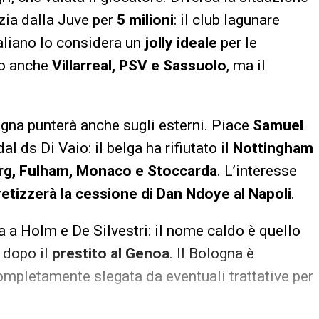
ezia dalla Juve per
5 milioni
: il club lagunare
taliano lo considera un
jolly ideale
per le
no anche
Villarreal, PSV e Sassuolo
, ma il
ogna punterà anche sugli esterni. Piace
Samuel
al ds Di Vaio: il belga ha rifiutato il
Nottingham
rg, Fulham, Monaco e Stoccarda
. L’interesse
retizzerà la cessione di Dan Ndoye al Napoli
.
va a Holm e De Silvestri: il nome caldo è quello
i dopo il
prestito al Genoa
. Il Bologna è
mpletamente slegata da eventuali trattative per