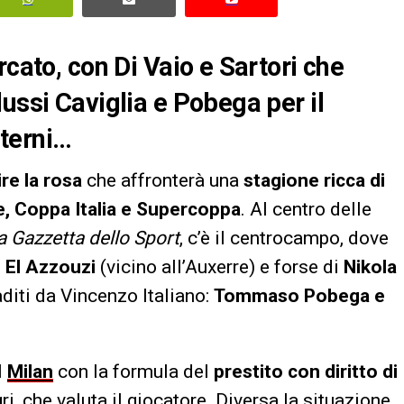
rcato, con Di Vaio e Sartori che
ussi Caviglia e Pobega per il
terni…
ire la rosa
che affronterà una
stagione ricca di
, Coppa Italia e Supercoppa
. Al centro delle
la Gazzetta dello Sport
, c’è il centrocampo, dove
i El Azzouzi
(vicino all’Auxerre) e forse di
Nikola
raditi da Vincenzo Italiano:
Tommaso Pobega e
l
Milan
con la formula del
prestito con diritto di
gri, che valuta il giocatore. Diversa la situazione