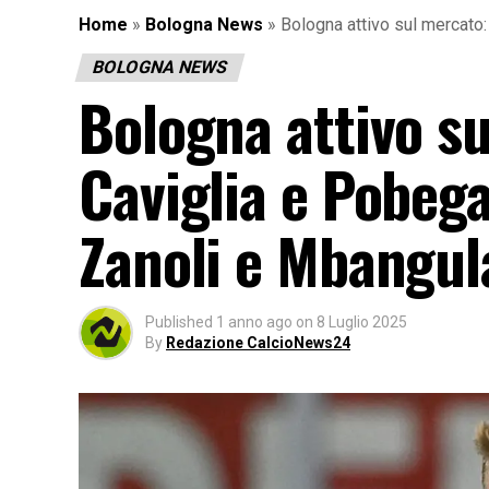
Home
»
Bologna News
»
Bologna attivo sul mercato:
BOLOGNA NEWS
Bologna attivo su
Caviglia e Pobega
Zanoli e Mbangula
Published
1 anno ago
on
8 Luglio 2025
By
Redazione CalcioNews24