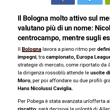
Il Bologna molto attivo sul me
valutano più di un nome: Nicol
centrocampo, mentre sugli es
Il
Bologna
lavora a pieno ritmo per
defin
impegni
, tra
campionato, Europa League
strategie di mercato, come riportato da
la dirigenza rossoblù attende le
uscite d
Moro
, per poi affondare su due profili g
Hans Nicolussi Caviglia.
Per Pobega è stata avanzata un’offerta a
riscatto
: sarà decisiva la volontà di Alle