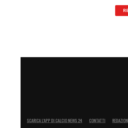
In difesa, la
situazione più fluida rigua
R
clausola da 28 milioni valida fino al 10 l
dovesse arrivare un’offerta significativa 
caso, i sostituti potrebbero essere
Diogo
Vasquez
(Genoa).
Restano vive anche le piste offensive pe
(Fenerbahçe), ma serviranno uscite prima 
LA PLAYLIST DELLE NOSTRE TOP NEW
SCARICA L’APP DI CALCIO NEWS 24
CONTATTI
REDAZION