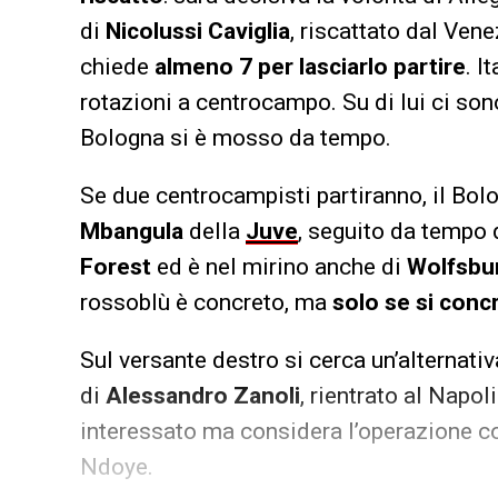
di
Nicolussi Caviglia
, riscattato dal Ven
chiede
almeno 7 per lasciarlo partire
. I
rotazioni a centrocampo. Su di lui ci so
Bologna si è mosso da tempo.
Se due centrocampisti partiranno, il Bol
Mbangula
della
Juve
, seguito da tempo d
Forest
ed è nel mirino anche di
Wolfsbu
rossoblù è concreto, ma
solo se si conc
Sul versante destro si cerca un’alternati
di
Alessandro Zanoli
, rientrato al Napol
interessato ma considera l’operazione co
Ndoye.