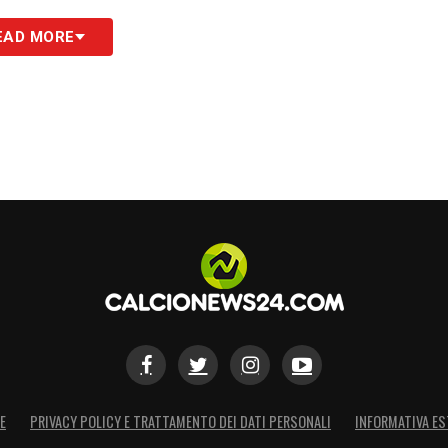
rda Lucumi
: il centrale colombiano ha una
EAD MORE
uglio
. Il Bologna vorrebbe trattenerlo, ma se
dopo quella data, si valuterà la cessione. In quel
 Leite
(Union Berlino),
Otavio
(Braga) o
r
Noah Okafor
(Milan) e
Sebastian Szymański
di eventuali nuovi innesti.
S
E
PRIVACY POLICY E TRATTAMENTO DEI DATI PERSONALI
INFORMATIVA ES