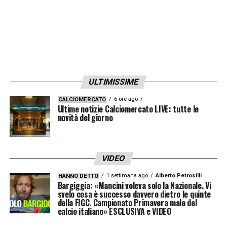
ultime sei partite disputate al Dall’Ara. È
tempo di pragmatismo.
LA PLAYLIST DELLE NOSTRE TOP NEWS
ULTIMISSIME
6 ore ago
CALCIOMERCATO
Ultime notizie Calciomercato LIVE: tutte le
novità del giorno
VIDEO
1 settimana ago
Alberto Petrosilli
HANNO DETTO
Bargiggia: «Mancini voleva solo la Nazionale. Vi
svelo cosa è successo davvero dietro le quinte
della FIGC. Campionato Primavera male del
calcio italiano» ESCLUSIVA e VIDEO