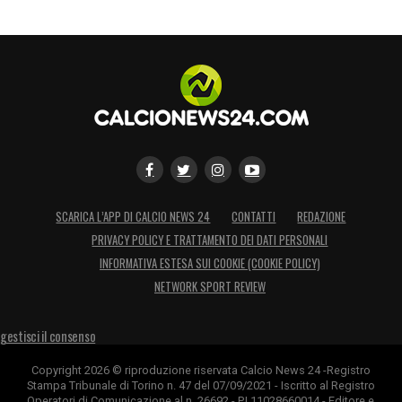
SCARICA L’APP DI CALCIO NEWS 24
CONTATTI
REDAZIONE
PRIVACY POLICY E TRATTAMENTO DEI DATI PERSONALI
INFORMATIVA ESTESA SUI COOKIE (COOKIE POLICY)
NETWORK SPORT REVIEW
gestisci il consenso
Copyright 2026 © riproduzione riservata Calcio News 24 -Registro
Stampa Tribunale di Torino n. 47 del 07/09/2021 - Iscritto al Registro
Operatori di Comunicazione al n. 26692 - P.I.11028660014 - Editore e