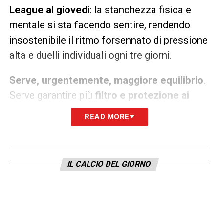
League al giovedì
: la stanchezza fisica e
mentale si sta facendo sentire, rendendo
insostenibile il ritmo forsennato di pressione
alta e duelli individuali ogni tre giorni.
Serve, urgentemente, maggiore equilibrio
.
Serve garantire più
filtro e protezione ai
difensori
, specialmente tra le mura amiche.
READ MORE
Le sconfitte casalinghe del Bologna
sembrano ormai fatte con lo stampino,
fotocopie l’una dell’altra, e non possono
IL CALCIO DEL GIORNO
essere archiviate come semplice sfortuna. I
numeri sono un atto d’accusa:
7 sconfitte
nelle ultime 11 gare di Serie A
e, dato ancor
più allarmante, un solo punto raccolto nelle