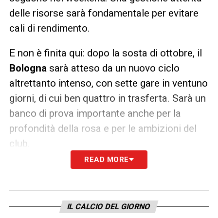
delle risorse sarà fondamentale per evitare
cali di rendimento.
E non è finita qui: dopo la sosta di ottobre, il
Bologna
sarà atteso da un nuovo ciclo
altrettanto intenso, con sette gare in ventuno
giorni, di cui ben quattro in trasferta. Sarà un
banco di prova importante anche per la
profondità della rosa e per le ambizioni del
club.
READ MORE
Il
Corriere di Bologna
sottolinea come già
nella scorsa stagione i rossoblù abbiano
vissuto un periodo simile tra settembre e
IL CALCIO DEL GIORNO
inizio novembre, chiudendo con quattro