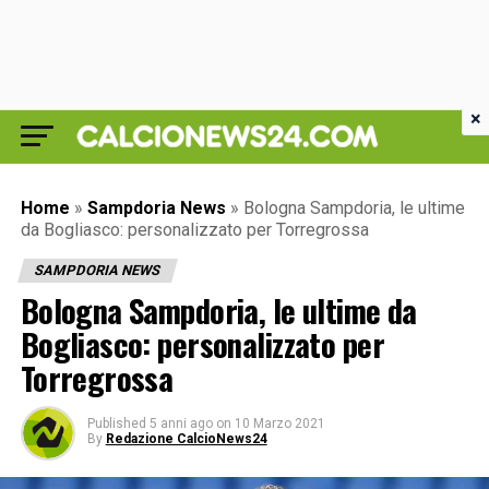
×
Home
»
Sampdoria News
»
Bologna Sampdoria, le ultime
da Bogliasco: personalizzato per Torregrossa
SAMPDORIA NEWS
Bologna Sampdoria, le ultime da
Bogliasco: personalizzato per
Torregrossa
Published
5 anni ago
on
10 Marzo 2021
By
Redazione CalcioNews24