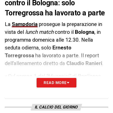
contro il Bologna: solo
Torregrossa ha lavorato a parte
La
Sampdoria
prosegue la preparazione in
vista del
lunch match
contro il
Bologna
, in
programma domenica alle 12.30. Nella
seduta odierna, solo
Ernesto
Torregrossa
ha lavorato a parte. Il report
dell’allenamento diretto da
Claudio Ranieri
.
«
Sul campo 1 del “Mugnaini” di Bogliasco
READ MORE
Claudio Ranieri e staff hanno previsto una
prima parte d’allenamento comune con
attivazione, circuito tecnico e possesso-
palla. Quindi la rosa è stata divisa in due
IL CALCIO DEL GIORNO