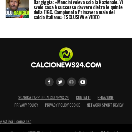
Bargiggia: «Mancini voleva solo la Nazionale. Vi
svelo cosa è successo davvero dietro le quinte
della FIGC. Campionato Primavera male del
calcio italiano» ESCLUSIVA e VIDEO
SCARICA L’APP DI CALCIO NEWS 24
CONTATTI
REDAZIONE
PRIVACY POLICY
PRIVACY POLICY COOKIE
NETWORK SPORT REVIEW
gestisci il consenso