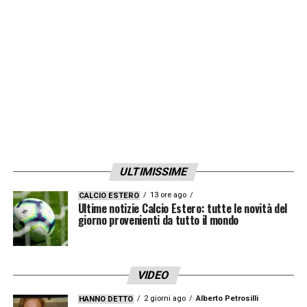
gruppi: sessione aerobica di recupero per i
maggiormenti impiegati nelle ultime uscite;
partite a pressione alternate a lavoro fisico-
atletico per gli altri disponibili. Ernesto
Torregrossa prosegue il proprio iter di
recupero agonistico. Domani, mercoledì, è in
programma una seduta mattutina
».
ULTIMISSIME
LA PLAYLIST DELLE NOSTRE TOP NEWS
13 ore ago
CALCIO ESTERO
Ultime notizie Calcio Estero: tutte le novità del
giorno provenienti da tutto il mondo
VIDEO
2 giorni ago
Alberto Petrosilli
HANNO DETTO