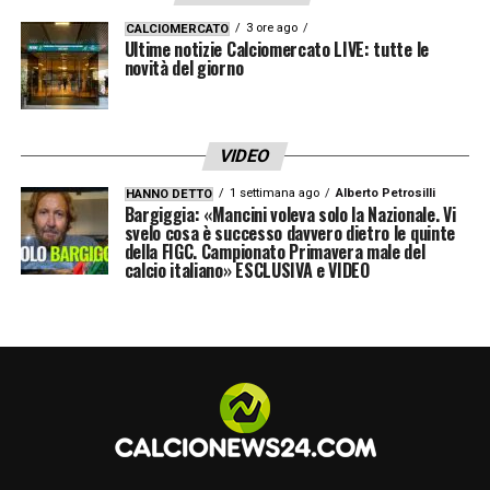
pausa serve per tanti giocatori che abbiamo
3 ore ago
CALCIOMERCATO
Ultime notizie Calciomercato LIVE: tutte le
in Nazionale. Chi resterà farà un lavoro per
novità del giorno
mettersi in condizione in vista del ritorno in
campo. Sono soddisfatto di quanto fatto in
VIDEO
campo in una partita difficile
».
1 settimana ago
Alberto Petrosilli
HANNO DETTO
Bargiggia: «Mancini voleva solo la Nazionale. Vi
LUVUMBO
– «
Luvumbo è un buon giocatore,
svelo cosa è successo davvero dietro le quinte
della FIGC. Campionato Primavera male del
va veloce e ha saputo approfittare
calcio italiano» ESCLUSIVA e VIDEO
dell’occasione che ha avuto. Ma noi non
abbiamo perso la testa e abbiamo reagito
bene restando sempre in campo
».
LA PLAYLIST DELLE NOSTRE TOP NEWS