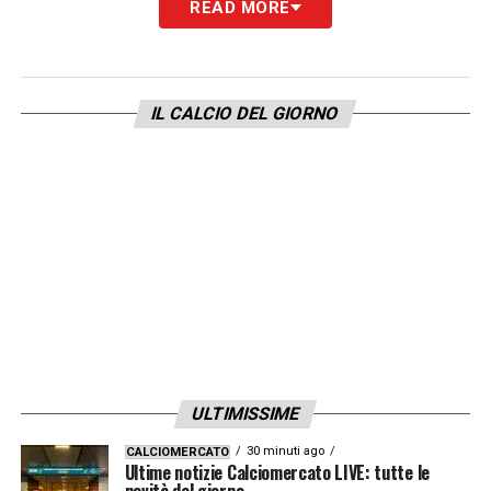
READ MORE
KRISTIANSEN
– «
Sì, è un ottimo giocatore,
sta migliorando moltissimo. Lui e
Lykogiannis stanno facendo bene sulla
IL CALCIO DEL GIORNO
fascia, hanno fatto bene, stanno facendo un
grande campionato
».
ZIRKZEE FUTURO TOP?
– «
Dipende da lui
».
LA PLAYLIST DELLE NOSTRE TOP NEWS
ULTIMISSIME
30 minuti ago
CALCIOMERCATO
Ultime notizie Calciomercato LIVE: tutte le
novità del giorno