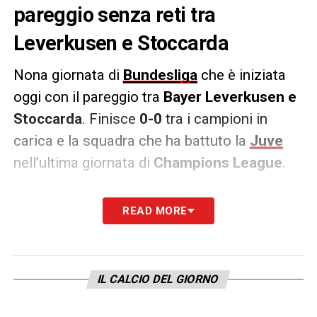
pareggio senza reti tra
Leverkusen e Stoccarda
Nona giornata di
Bundesliga
che è iniziata
oggi con il pareggio tra
Bayer Leverkusen e
Stoccarda
. Finisce
0-0
tra i campioni in
carica e la squadra che ha battuto la
Juve
nell’ultima giornata di
Champions League
.
Domani pomeriggio toccherà al
Bayern
READ MORE
Monaco
affrontare l’
Union Berlino
e poi
scenderà in campo anche il
RB Lipsia
nel big
match di giornata contro il
Borussia
IL CALCIO DEL GIORNO
Dortmund
.