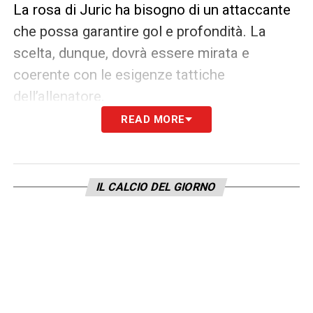
La rosa di Juric ha bisogno di un attaccante
che possa garantire gol e profondità. La
scelta, dunque, dovrà essere mirata e
coerente con le esigenze tattiche
dell’allenatore.
READ MORE
Nel frattempo, non si escludono altri
movimenti in entrata o uscita, ma
l’attenzione resta alta sulla ricerca della
IL CALCIO DEL GIORNO
nuova punta. Il
calciomercato Atalanta
prosegue tra riflessioni e trattative, con la
consapevolezza che ogni mossa dovrà
essere funzionale a mantenere alto il livello
competitivo, anche in vista degli impegni
europei.