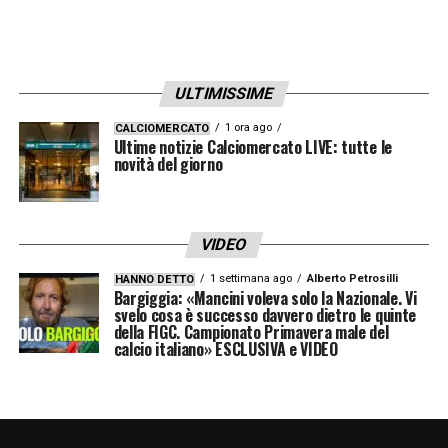
La prossima settimana potrebbe essere
decisiva per capire se
Arokodare
diventerà
ULTIMISSIME
un obiettivo concreto o se emergeranno
alternative più convincenti. Di certo, il
1 ora ago
CALCIOMERCATO
Ultime notizie Calciomercato LIVE: tutte le
calciomercato Atalanta
novità del giorno
non è ancora
entrato nel vivo, ma la caccia al nuovo
centravanti è ufficialmente aperta.
VIDEO
1 settimana ago
Alberto Petrosilli
HANNO DETTO
LA PLAYLIST DELLE NOSTRE TOP NEWS
Bargiggia: «Mancini voleva solo la Nazionale. Vi
svelo cosa è successo davvero dietro le quinte
della FIGC. Campionato Primavera male del
calcio italiano» ESCLUSIVA e VIDEO