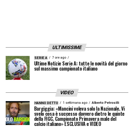
Genoa
, che mira non solo a ridurre
numericamente la rosa, ma anche a
valorizzare i propri giovani in contesti dove
possano giocare con regolarità. Il club vuole
evitare di tenere in panchina o in tribuna
talenti che potrebbero invece crescere
ULTIMISSIME
altrove.
7 ore ago
SERIE A
Ultime Notizie Serie A: tutte le novità del giorno
sul massimo campionato italiano
Oltre alle uscite, il
Calciomercato Genoa
resta comunque vigile anche su eventuali
opportunità in entrata, ma solo a fronte di
VIDEO
spazi liberati. La rosa definitiva sarà più
1 settimana ago
Alberto Petrosilli
HANNO DETTO
snella, ma composta da profili utili fin da
Bargiggia: «Mancini voleva solo la Nazionale. Vi
svelo cosa è successo davvero dietro le quinte
subito al progetto tecnico.
della FIGC. Campionato Primavera male del
calcio italiano» ESCLUSIVA e VIDEO
Nei prossimi giorni sono attese novità sui