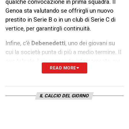
qualche convocazione in prima squadra. Il
Genoa sta valutando se offrirgli un nuovo
prestito in Serie B o in un club di Serie C di
vertice, per garantirgli continuità.
Infine, c’è
Debenedetti
, uno dei giovani su
cui la società punta di più a medio termine. Il
suo talento è riconosciuto internamente, ma
READ MORE
il
Calciomercato Genoa
sembra orientato a
farlo maturare altrove per una stagione, data
la concorrenza nel reparto offensivo e le
IL CALCIO DEL GIORNO
poche possibilità di impiego immediato.
Queste possibili uscite rientrano nella
strategia complessiva del
Calciomercato