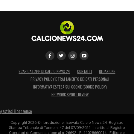
primi prestiti in uscita, mentre Vieira lavora
per plasmare un gruppo più compatto in vista
dell’inizio della stagione.
LA PLAYLIST DELLE NOSTRE TOP NEWS
SCARICA L’APP DI CALCIO NEWS 24
CONTATTI
REDAZIONE
PRIVACY POLICY E TRATTAMENTO DEI DATI PERSONALI
INFORMATIVA ESTESA SUI COOKIE (COOKIE POLICY)
NETWORK SPORT REVIEW
gestisci il consenso
Copyright 2026 © riproduzione riservata Calcio News 24 -Registro
Stampa Tribunale di Torino n. 47 del 07/09/2021 - Iscritto al Registro
Operatori di Comunicazione al n. 26692 - P.I.11028660014 - Editore e