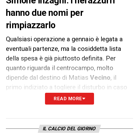
Simone Inzaghi. I nerazzurri
hanno due nomi per
rimpiazzarlo
Qualsiasi operazione a gennaio è legata a
eventuali partenze, ma la cosiddetta lista
della spesa è già piuttosto definita. Per
quanto riguarda il centrocampo, molto
dipende dal destino di Matias
Vecino
, il
primo indiziato a togliere il disturbo in caso
di proposte ritenute congrue: la partenza
READ MORE
dell’uruguaiano consentirebbe all’
Inter
di
liberarsi di un ingaggio da quasi 5 milioni
lordi,
IL CALCIO DEL GIORNO