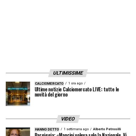
Secondo quanto detto dalla
Gazzetta dello
Sport
, in quel caso i nerazzurri potrebbero
accelerare le trattative impostate per l’estate
con
Sassuolo
per
Frattesi
o con
lo
Spezia
per
Maggiore
, due profili ritenuti
validi sia nell’immediato che in prospettiva. In
entrambi i casi si parla di trattative
complicate per le elevate richieste degli
ULTIMISSIME
emiliani e dei liguri (che valutano i propri
1 ora ago
CALCIOMERCATO
giocatori tra i 20 e i 30 milioni).
Ultime notizie Calciomercato LIVE: tutte le
novità del giorno
LA PLAYLIST DELLE NOSTRE TOP NEWS
VIDEO
1 settimana ago
Alberto Petrosilli
HANNO DETTO
Bargiggia: «Mancini voleva solo la Nazionale. Vi