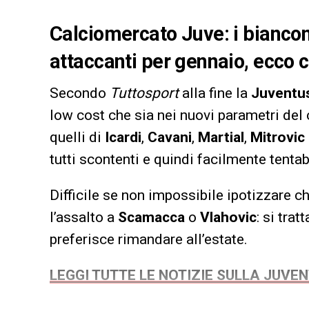
Calciomercato Juve: i biancon
attaccanti per gennaio, ecco c
Secondo
Tuttosport
alla fine la
Juventu
low cost che sia nei nuovi parametri del 
quelli di
Icardi
,
Cavani
,
Martial
,
Mitrovic
tutti scontenti e quindi facilmente tent
Difficile se non impossibile ipotizzare 
l’assalto a
Scamacca
o
Vlahovic
: si tra
preferisce rimandare all’estate.
LEGGI TUTTE LE NOTIZIE SULLA JUVE