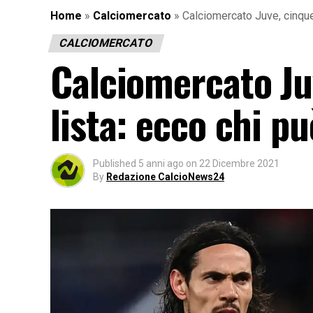
Home
»
Calciomercato
»
Calciomercato Juve, cinque 
CALCIOMERCATO
Calciomercato Juv
lista: ecco chi pu
Published
5 anni ago
on
22 Dicembre 2021
By
Redazione CalcioNews24