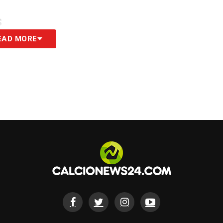
S
EAD MORE