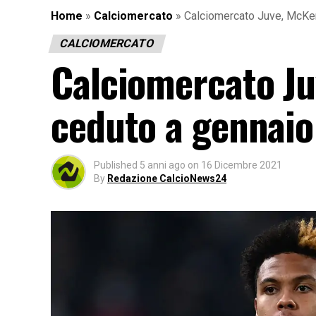
Home
»
Calciomercato
»
Calciomercato Juve, McKen
CALCIOMERCATO
Calciomercato Ju
ceduto a gennaio:
Published
5 anni ago
on
16 Dicembre 2021
By
Redazione CalcioNews24