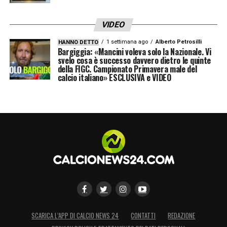
VIDEO
1 settimana ago
Alberto Petrosilli
HANNO DETTO
Bargiggia: «Mancini voleva solo la Nazionale. Vi
svelo cosa è successo davvero dietro le quinte
della FIGC. Campionato Primavera male del
calcio italiano» ESCLUSIVA e VIDEO
SCARICA L’APP DI CALCIO NEWS 24
CONTATTI
REDAZIONE