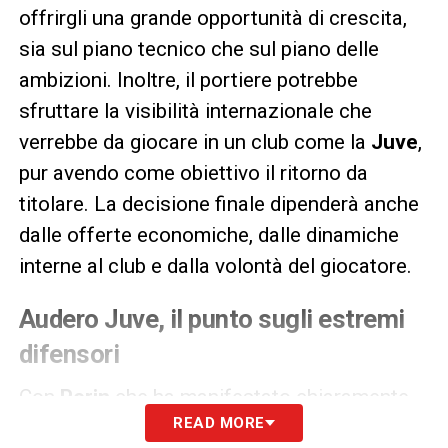
offrirgli una grande opportunità di crescita,
sia sul piano tecnico che sul piano delle
ambizioni. Inoltre, il portiere potrebbe
sfruttare la visibilità internazionale che
verrebbe da giocare in un club come la
Juve
,
pur avendo come obiettivo il ritorno da
titolare. La decisione finale dipenderà anche
dalle offerte economiche, dalle dinamiche
interne al club e dalla volontà del giocatore.
Audero Juve, il punto sugli estremi
difensori
Con
Perin
che ha manifestato chiaramente
READ MORE
la sua intenzione di lasciare il club,