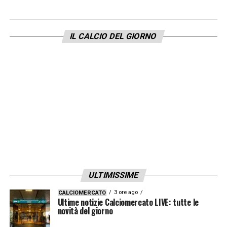
la
Juve
sta quindi cercando un’alternativa
affidabile, pronta a supportare
Di
Gregorio
ma senza creare scompiglio nella
IL CALCIO DEL GIORNO
gerarchia.
Audero
potrebbe rappresentare
un’ottima soluzione, ma la concorrenza
del
Palermo
e le dinamiche relative al suo
futuro impongono una riflessione….
LA PLAYLIST DELLE NOSTRE TOP NEWS
ULTIMISSIME
3 ore ago
CALCIOMERCATO
Ultime notizie Calciomercato LIVE: tutte le
novità del giorno