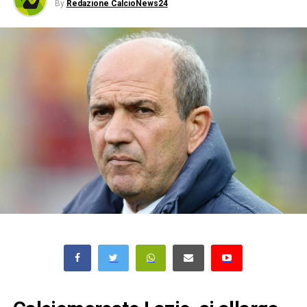
By
Redazione CalcioNews24