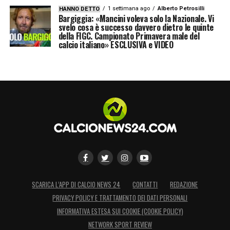
1 settimana ago
Alberto Petrosilli
HANNO DETTO
Bargiggia: «Mancini voleva solo la Nazionale. Vi
svelo cosa è successo davvero dietro le quinte
della FIGC. Campionato Primavera male del
calcio italiano» ESCLUSIVA e VIDEO
SCARICA L’APP DI CALCIO NEWS 24
CONTATTI
REDAZIONE
PRIVACY POLICY E TRATTAMENTO DEI DATI PERSONALI
INFORMATIVA ESTESA SUI COOKIE (COOKIE POLICY)
NETWORK SPORT REVIEW