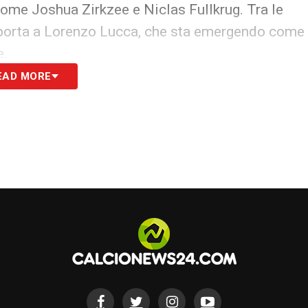
come Joshua Zirkzee e Niclas Fullkrug. Tra le
 porta a Lorenzo Lucca, che sta emergendo come
e.
EAD MORE
k verso l’addio?
re rivoluzionato qualora lasciasse Milano anche
a possibile cessione si moltiplicano, spinte dal
taggio in vista del Mondiale. Il CT inglese
l’ex Chelsea, che vuole sfruttare il
destinazione più funzionale alle sue ambizioni.
 Premier League e Bundesliga per individuare
, il Milan ha già individuato due sostituti ideali:
apprezzato la scorsa estate, e
Mateo Kovacic