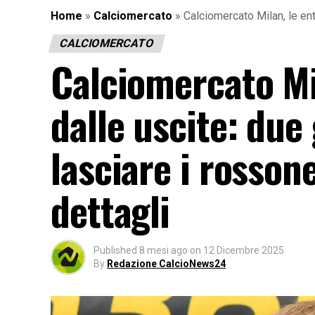
Home
»
Calciomercato
»
Calciomercato Milan, le ent
CALCIOMERCATO
Calciomercato Mi
dalle uscite: due
lasciare i rossone
dettagli
Published
8 mesi ago
on
12 Dicembre 2025
By
Redazione CalcioNews24