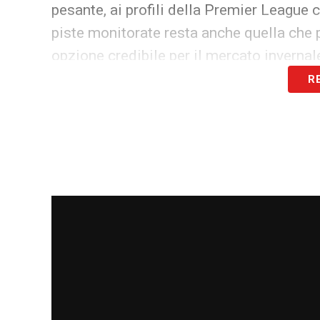
pesante, ai profili della Premier League 
piste monitorate resta anche quella che
opzione credibile per il mercato invernal
R
Calciomercato Milan: Loftus-Chee
Il reparto di centrocampo potrebbe esse
Ruben Loftus-Cheek
. Le voci su una su
desiderio del giocatore di ritrovare minu
Thomas Tuchel è un grande estimatore del
calciomercato del Milan
per trovare una 
Il suo entourage si sta già muovendo tra
club interessati. Nel caso di una partenza
Giovanni Fabbian
del Bologna, nome già 