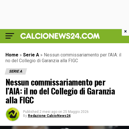
×
Home
»
Serie A
»
Nessun commissariamento per l’AIA: il
no del Collegio di Garanzia alla FIGC
SERIE A
Nessun commissariamento per
l’AIA: il no del Collegio di Garanzia
alla FIGC
Published
2 mesi ago
on
25 Maggio 2026
By
Redazione CalcioNews24