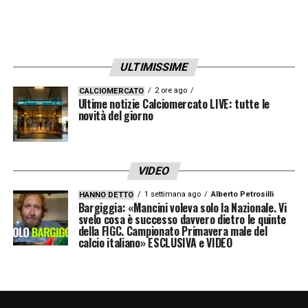
tracciata sembra condurre in modo
inevitabile verso
nuove elezioni
.
Il problema maggiore è ora rappresentato dal
ULTIMISSIME
calendario. Non ci sono i tempi tecnici
2 ore ago
CALCIOMERCATO
Ultime notizie Calciomercato LIVE: tutte le
affinché il nuovo presidente possa occuparsi
novità del giorno
serenamente delle
nomine tecniche
(come
le scelte cruciali per i designatori), decisioni
che solitamente vengono ratificate all’inizio
VIDEO
del mese di luglio. Considerando, infine, la
1 settimana ago
Alberto Petrosilli
HANNO DETTO
Bargiggia: «Mancini voleva solo la Nazionale. Vi
richiesta formale recapitata alla FIGC proprio
svelo cosa è successo davvero dietro le quinte
della FIGC. Campionato Primavera male del
da Massini, in cui si invocava un netto
calcio italiano» ESCLUSIVA e VIDEO
“reset”
, l’intero ambiente arbitrale si
interroga sull’opportunità che l’attuale vertice
faccia autonomamente un passo indietro per