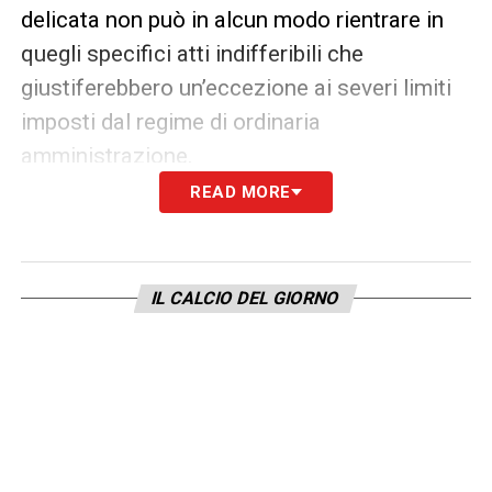
delicata non può in alcun modo rientrare in
quegli specifici atti indifferibili che
giustiferebbero un’eccezione ai severi limiti
imposti dal regime di ordinaria
amministrazione.
READ MORE
Corsa contro il tempo: nomine
tecniche e ipotesi elezioni
La decisione del Coni apre ora scenari
IL CALCIO DEL GIORNO
piuttosto complessi. Benché dall’interno
dell’Associazione stessa fosse stata
richiesta a gran voce una profonda
rivoluzione per modificare gli equilibri di un
sistema che fatica palesemente, la strada