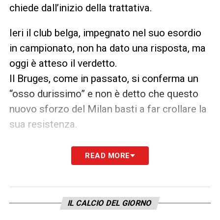
chiede dall’inizio della trattativa.
Ieri il club belga, impegnato nel suo esordio
in campionato, non ha dato una risposta, ma
oggi è atteso il verdetto.
Il Bruges, come in passato, si conferma un
“osso durissimo” e non è detto che questo
nuovo sforzo del Milan basti a far crollare la
sua resistenza.
Chi spera in una fumata bianca è soprattutto
READ MORE
il giocatore. Ardon Jashari sta spingendo per
il trasferimento e un segnale forte del suo
status da separato in casa arriva
IL CALCIO DEL GIORNO
direttamente dallo spogliatoio: a differenza