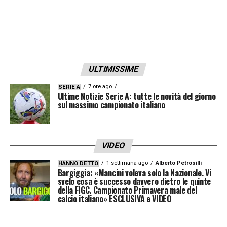
con il club tedesco. Una delle ipotesi sul
tavolo prevede l’inserimento di una
percentuale sulla futura rivendita del
giocatore oppure un diritto di riacquisto a
ULTIMISSIME
favore del Bayern. Un compromesso che
7 ore ago
permetterebbe al Milan di assicurarsi un
SERIE A
Ultime Notizie Serie A: tutte le novità del giorno
sul massimo campionato italiano
talento di grande prospettiva, dimostrando
allo stesso tempo capacità di negoziazione
e visione internazionale.
VIDEO
Il
calciomercato del Milan
, dunque,
1 settimana ago
Alberto Petrosilli
HANNO DETTO
Bargiggia: «Mancini voleva solo la Nazionale. Vi
prosegue con decisione su un percorso fatto
svelo cosa è successo davvero dietro le quinte
della FIGC. Campionato Primavera male del
di idee chiare e investimenti mirati, con
calcio italiano» ESCLUSIVA e VIDEO
l’obiettivo di costruire un futuro solido,
giovane e competitivo.