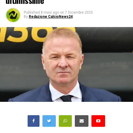
ultimissime
Published
8 mesi ago
on
7 Dicembre 2025
By
Redazione CalcioNews24