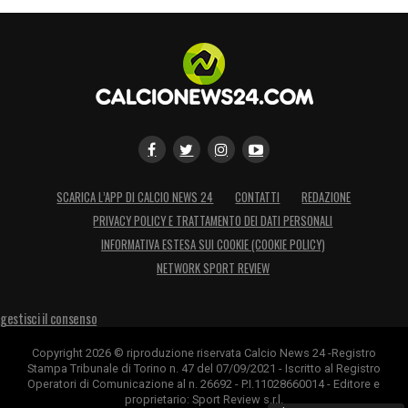
SCARICA L’APP DI CALCIO NEWS 24
CONTATTI
REDAZIONE
PRIVACY POLICY E TRATTAMENTO DEI DATI PERSONALI
INFORMATIVA ESTESA SUI COOKIE (COOKIE POLICY)
NETWORK SPORT REVIEW
gestisci il consenso
Copyright 2026 © riproduzione riservata Calcio News 24 -Registro
Stampa Tribunale di Torino n. 47 del 07/09/2021 - Iscritto al Registro
Operatori di Comunicazione al n. 26692 - P.I.11028660014 - Editore e
proprietario: Sport Review s.r.l.