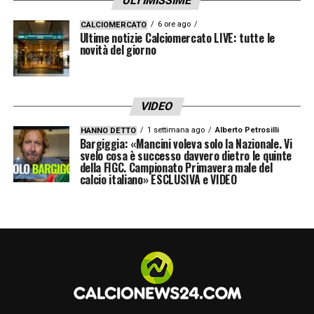
ULTIMISSIME
LA PLAYLIST DELLE NOSTRE TOP NEWS
6 ore ago
CALCIOMERCATO
Ultime notizie Calciomercato LIVE: tutte le
novità del giorno
VIDEO
1 settimana ago
Alberto Petrosilli
HANNO DETTO
Bargiggia: «Mancini voleva solo la Nazionale. Vi
svelo cosa è successo davvero dietro le quinte
della FIGC. Campionato Primavera male del
calcio italiano» ESCLUSIVA e VIDEO