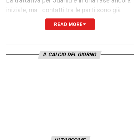
La trattativa per Juanlu è in una fase ancora
iniziale, ma i contatti tra le parti sono già
avviati. Anche in questo caso, si tratterebbe
READ MORE
di un investimento orientato al futuro, ma
con la possibilità di avere un impatto
immediato. Napoli vuole rafforzare entrambi
IL CALCIO DEL GIORNO
i lati del campo e dare a Conte le soluzioni
adatte per il suo gioco a tutta fascia.
Con l’operazione Gutierrez ormai conclusa e
quella per Juanlu in via di sviluppo, il
Calciomercato Napoli
si conferma tra i più
attivi della Serie A. L’obiettivo è chiaro:
tornare subito protagonisti in Italia e in
Europa.