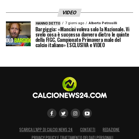
VIDEO
7 giorni ago
Alberto Petrosilli
HANNO DETTO
Bargiggia: «Mancini voleva solo la Nazionale. Vi
svelo cosa è successo davvero dietro le quinte
della FIGC. Campionato Primavera male del
calcio italiano» ESCLUSIVA e VIDEO
SCARICA L’APP DI CALCIO NEWS 24
CONTATTI
REDAZIONE
PRIVACY POLICY E TRATTAMENTO DEI DATI PERSONALI