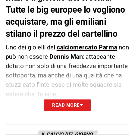
Tutte le big europee lo vogliono
acquistare, ma gli emiliani
stilano il prezzo del cartellino
Uno dei gioielli del
calciomercato Parma
non
può non essere
Dennis Man
: attaccante
dotato non solo di una freddezza importante
sottoporta, ma anche di una qualità che ha
stuzzicato l’interesse di molte squadre sia
estere che italiane.
READ MORE
Secondo quanto stilato dal
Corriere dello
Sport
, il giocatore è fortemente nel mirino di
Bayern,
Borussia
,
Lione
,
Ajax
e
Marsiglia
. Il
IL CALCIO DEL GIORNO