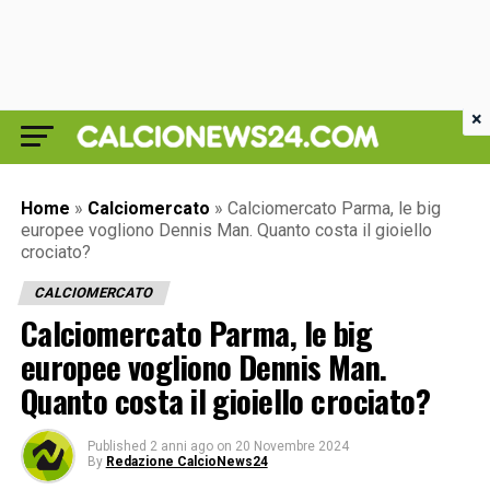
×
Home
»
Calciomercato
»
Calciomercato Parma, le big
europee vogliono Dennis Man. Quanto costa il gioiello
crociato?
CALCIOMERCATO
Calciomercato Parma, le big
europee vogliono Dennis Man.
Quanto costa il gioiello crociato?
Published
2 anni ago
on
20 Novembre 2024
By
Redazione CalcioNews24