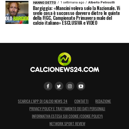
1 settimana ago
Alberto Petrosilli
HANNO DETTO
Bargiggia: «Mancini voleva solo la Nazionale. Vi
svelo cosa è successo davvero dietro le quinte
della FIGC. Campionato Primavera male del
calcio italiano» ESCLUSIVA e VIDEO
SCARICA L’APP DI CALCIO NEWS 24
CONTATTI
REDAZIONE
PRIVACY POLICY E TRATTAMENTO DEI DATI PERSONALI
INFORMATIVA ESTESA SUI COOKIE (COOKIE POLICY)
NETWORK SPORT REVIEW