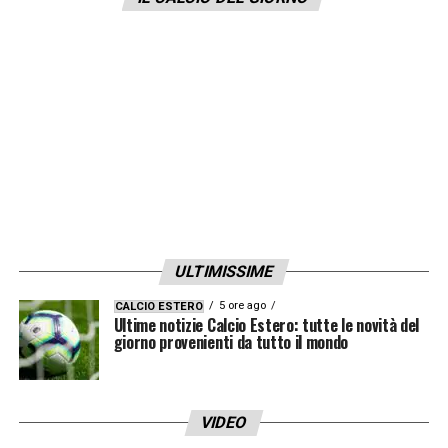
prezzo che stila il Parma invece è
raddoppiato rispetto a qualche mese fa:
dai
15 iniziali a 30 milioni di euro.
LA PLAYLIST DELLE NOSTRE TOP NEWS
ULTIMISSIME
5 ore ago
CALCIO ESTERO
Ultime notizie Calcio Estero: tutte le novità del
giorno provenienti da tutto il mondo
VIDEO