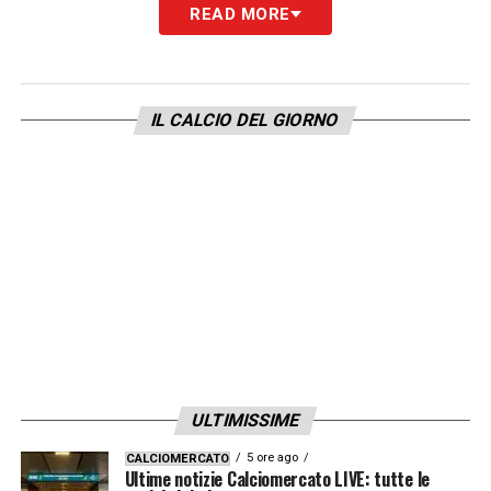
READ MORE
interessante per rilanciarsi in un contesto
familiare e ambizioso. La trattativa è ancora
in fase iniziale, ma le prossime settimane
IL CALCIO DEL GIORNO
potrebbero essere decisive per definire il
futuro del centrocampista statunitense.
LA PLAYLIST DELLE NOSTRE TOP NEWS
ULTIMISSIME
5 ore ago
CALCIOMERCATO
Ultime notizie Calciomercato LIVE: tutte le