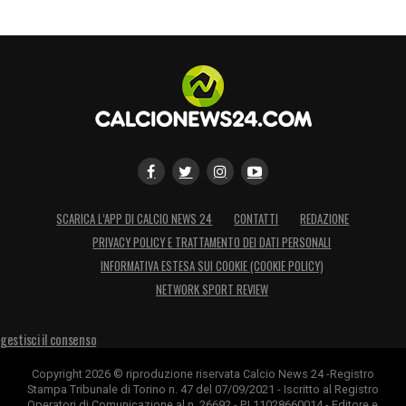
SCARICA L’APP DI CALCIO NEWS 24
CONTATTI
REDAZIONE
PRIVACY POLICY E TRATTAMENTO DEI DATI PERSONALI
INFORMATIVA ESTESA SUI COOKIE (COOKIE POLICY)
NETWORK SPORT REVIEW
gestisci il consenso
Copyright 2026 © riproduzione riservata Calcio News 24 -Registro
Stampa Tribunale di Torino n. 47 del 07/09/2021 - Iscritto al Registro
Operatori di Comunicazione al n. 26692 - P.I.11028660014 - Editore e