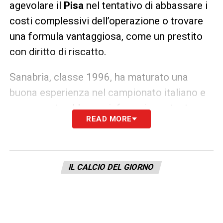
agevolare il
Pisa
nel tentativo di abbassare i
costi complessivi dell’operazione o trovare
una formula vantaggiosa, come un prestito
con diritto di riscatto.
Sanabria, classe 1996, ha maturato una
buona esperienza nel campionato italiano e
rappresenterebbe un rinforzo importante per
READ MORE
il reparto offensivo nerazzurro, che ha
bisogno di elementi pronti per affrontare la
sfida della Serie A. L’interesse è reale, e nelle
IL CALCIO DEL GIORNO
prossime settimane potrebbero arrivare
sviluppi concreti.
LA PLAYLIST DELLE NOSTRE TOP NEWS