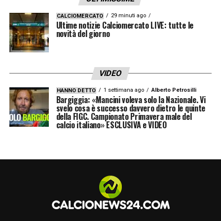
svincolato dopo il mancato rinnovo con
29 minuti ago
CALCIOMERCATO
Ultime notizie Calciomercato LIVE: tutte le
l’Hellas Verona. Un nome d’esperienza che
novità del giorno
potrebbe dare stabilità alla retroguardia
nerazzurra.
VIDEO
Il
calciomercato Pisa
è pronto a decollare, in
1 settimana ago
Alberto Petrosilli
HANNO DETTO
attesa solo del nuovo timoniere in panchina.
Bargiggia: «Mancini voleva solo la Nazionale. Vi
svelo cosa è successo davvero dietro le quinte
della FIGC. Campionato Primavera male del
calcio italiano» ESCLUSIVA e VIDEO
LA PLAYLIST DELLE NOSTRE TOP NEWS