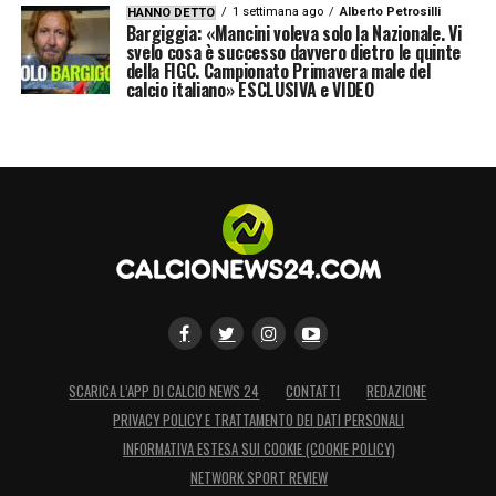
1 settimana ago
Alberto Petrosilli
HANNO DETTO
Bargiggia: «Mancini voleva solo la Nazionale. Vi
svelo cosa è successo davvero dietro le quinte
della FIGC. Campionato Primavera male del
calcio italiano» ESCLUSIVA e VIDEO
SCARICA L’APP DI CALCIO NEWS 24
CONTATTI
REDAZIONE
PRIVACY POLICY E TRATTAMENTO DEI DATI PERSONALI
INFORMATIVA ESTESA SUI COOKIE (COOKIE POLICY)
NETWORK SPORT REVIEW