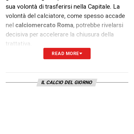
sua volontà di trasferirsi nella Capitale. La
volontà del calciatore, come spesso accade
nel
calciomercato Roma
, potrebbe rivelarsi
decisiva per accelerare la chiusura della
trattativa.
READ MORE
Nel frattempo, la Roma continua a
monitorare altri profili per rinforzare difesa e
centrocampo, ma la priorità al momento è
IL CALCIO DEL GIORNO
chiudere l’affare Ghilardi, che
rappresenterebbe un colpo di prospettiva e
un segnale concreto dell’intenzione del club
di puntare anche su giovani talenti italiani.
Il
calciomercato Roma
è in fermento e le