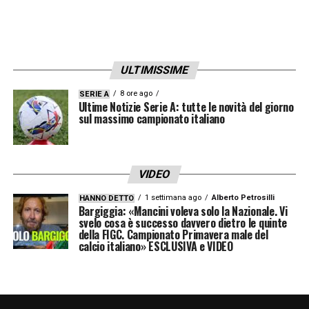
prossime ore potrebbero essere decisive per
vedere Daniele Ghilardi indossare la maglia
giallorossa.
ULTIMISSIME
LA PLAYLIST DELLE NOSTRE TOP NEWS
8 ore ago
SERIE A
Ultime Notizie Serie A: tutte le novità del giorno
sul massimo campionato italiano
VIDEO
1 settimana ago
Alberto Petrosilli
HANNO DETTO
Bargiggia: «Mancini voleva solo la Nazionale. Vi
svelo cosa è successo davvero dietro le quinte
della FIGC. Campionato Primavera male del
calcio italiano» ESCLUSIVA e VIDEO