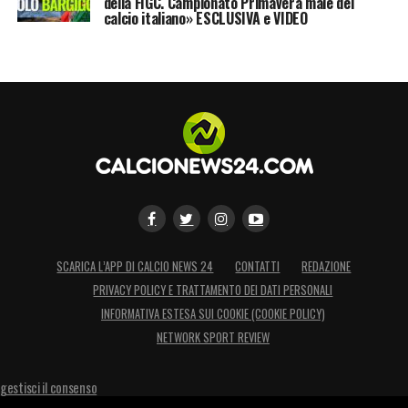
della FIGC. Campionato Primavera male del
calcio italiano» ESCLUSIVA e VIDEO
SCARICA L’APP DI CALCIO NEWS 24
CONTATTI
REDAZIONE
PRIVACY POLICY E TRATTAMENTO DEI DATI PERSONALI
INFORMATIVA ESTESA SUI COOKIE (COOKIE POLICY)
NETWORK SPORT REVIEW
gestisci il consenso