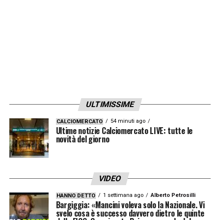
Informativa Lottomatica e Goldbet: fino a
100€ per ogni cartellino in Serie A
Per ogni cartellino ottieni 5€ fino a 100€ di
bonus scommesse
ULTIMISSIME
Verifica termini e condizioni tramite i
seguenti link:
54 minuti ago
CALCIOMERCATO
Ultime notizie Calciomercato LIVE: tutte le
SCOPRI LA PROMO LOTTOMATICA
novità del giorno
SCOPRI LA PROMO GOLDBET
VIDEO
LA PLAYLIST DELLE NOSTRE TOP NEWS
1 settimana ago
Alberto Petrosilli
HANNO DETTO
Bargiggia: «Mancini voleva solo la Nazionale. Vi
svelo cosa è successo davvero dietro le quinte