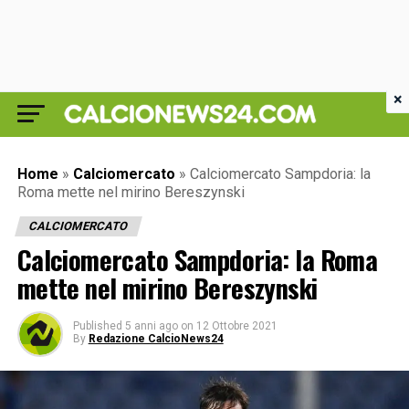
×
Home
»
Calciomercato
»
Calciomercato Sampdoria: la
Roma mette nel mirino Bereszynski
CALCIOMERCATO
Calciomercato Sampdoria: la Roma
mette nel mirino Bereszynski
Published
5 anni ago
on
12 Ottobre 2021
By
Redazione CalcioNews24