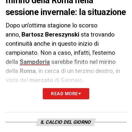
mirino della Roma nella
sessione invernale: la situazione
Dopo un’ottima stagione lo scorso
anno,
Bartosz Bereszynski
sta trovando
continuità anche in questo inizio di
campionato. Non a caso, infatti, l’esterno
della
Sampdoria
sarebbe finito nel mirino
della
Roma
, in cerca di un terzino destro, in
vista del
mercato
di Gennaio.
READ MORE
Secondo
il Corriere dello Sport
, la squadra
giallorossa starebbe pensando ad una
soluzione alternativa a
Rick Karsdorp
visto
che
Davide Santon
e
Bryan Reynolds
non
IL CALCIO DEL GIORNO
convincono
José Mourinho
. Stando al