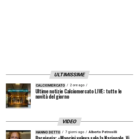
quotidiano proprio il polacco della
Sampdoria potrebbe essere il nome giusto
per esperienza e affidabilità.
LA PLAYLIST DELLE NOSTRE TOP NEWS
ULTIMISSIME
2 ore ago
CALCIOMERCATO
Ultime notizie Calciomercato LIVE: tutte le
novità del giorno
VIDEO
7 giorni ago
Alberto Petrosilli
HANNO DETTO
Bargiggia: «Mancini voleva solo la Nazionale. Vi