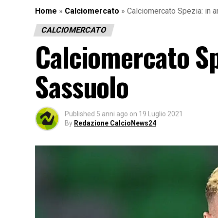
Home
»
Calciomercato
»
Calciomercato Spezia: in a
CALCIOMERCATO
Calciomercato Spe
Sassuolo
Published
5 anni ago
on
19 Luglio 2021
By
Redazione CalcioNews24