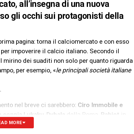
cato, all’insegna di una nuova
o gli occhi sui protagonisti della
n prima pagina: torna il calciomercato e con esso
 per impoverire il calcio italiano. Secondo il
el mirino dei suaditi non solo per quanto riguarda
campo, per esempio, «
le principali società italiane
.
nto nel breve ci sarebbero:
Ciro Immobile e
a coppia Lukaku-Dybala
della Roma,
Rabiot
in
EAD MORE