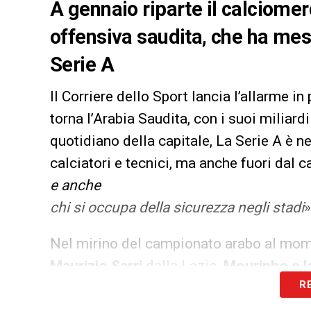
A gennaio riparte il calciomer
offensiva saudita, che ha mess
Serie A
Il Corriere dello Sport lancia l’allarme i
torna l’Arabia Saudita, con i suoi miliardi
quotidiano della capitale, La Serie A è n
calciatori e tecnici, ma anche fuori dal 
e anche
chi si occupa della sicurezza negli stadi
»
Nel mirino del campionato arabo al mome
Maurizio Sarri
dalla Lazio,
Mourinho e l
R
casa Juve e
Pulisic
per il Milan.