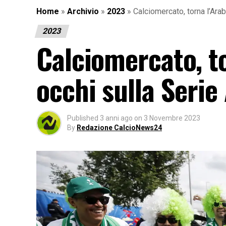
Home
»
Archivio
»
2023
»
Calciomercato, torna l’Arab
2023
Calciomercato, to
occhi sulla Serie
Published
3 anni ago
on
3 Novembre 2023
By
Redazione CalcioNews24