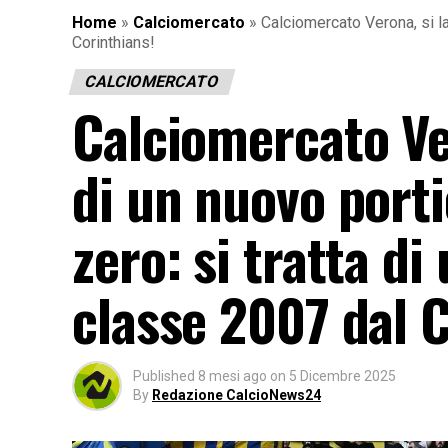
Home
»
Calciomercato
»
Calciomercato Verona, si la
Corinthians!
CALCIOMERCATO
Calciomercato Ver
di un nuovo port
zero: si tratta di
classe 2007 dal C
Published
8 mesi ago
on
5 Dicembre 2025
By
Redazione CalcioNews24