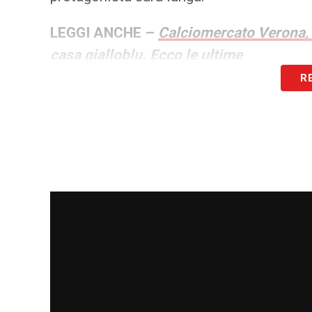
LEGGI ANCHE –
Calciomercato Verona, 
casa gialloblu. Ecco le ultime
R
LA PLAYLIST DELLE NOSTRE TOP NEW