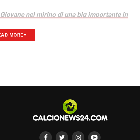
Giovane nel mirino di una big importante in
EAD MORE
S