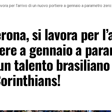
vora per l’arrivo di un nuovo portiere a gennaio a parametro zero: 
ona, si lavora per l’
iere a gennaio a par
 un talento brasiliano
orinthians!