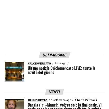
LA PLAYLIST DELLE NOSTRE TOP NEWS
ULTIMISSIME
4 ore ago
CALCIOMERCATO
Ultime notizie Calciomercato LIVE: tutte le
novità del giorno
VIDEO
1 settimana ago
Alberto Petrosilli
HANNO DETTO
Bargiggia: «Mancini voleva solo la Nazionale. Vi
svelo cosa è successo davvero dietro le quinte