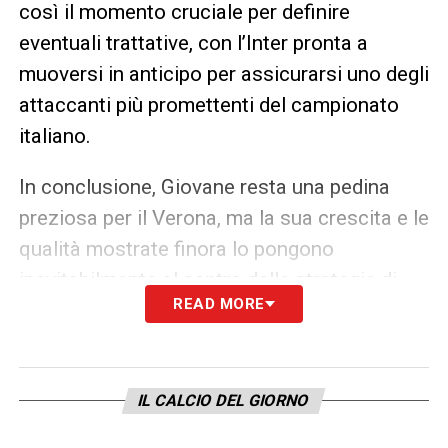
così il momento cruciale per definire
eventuali trattative, con l’Inter pronta a
muoversi in anticipo per assicurarsi uno degli
attaccanti più promettenti del campionato
italiano.
In conclusione, Giovane resta una pedina
preziosa per il Verona, ma la sua crescita e le
qualità mostrate finora lo pongono
inevitabilmente al centro delle strategie di
READ MORE
mercato, con la finestra estiva come
scenario principale per il grande salto in
Serie A con la maglia nerazzurra.
IL CALCIO DEL GIORNO
LEGGI LE ULTIMISSIME DELLA SERIE A