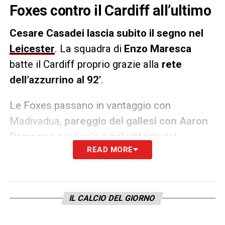
Foxes contro il Cardiff all’ultimo
Cesare Casadei lascia subito il segno nel
Leicester
. La squadra di
Enzo Maresca
batte il Cardiff proprio grazie alla
rete
dell’azzurrino al 92′
.
Le Foxes passano in vantaggio con
Madivadua,
pareggio dei gallesi con Aaron
Ramsey
e nel finale il
gol vittoria
del
READ MORE
nazionale italiano Under 20.
LA PLAYLIST DELLE NOSTRE TOP NEWS
IL CALCIO DEL GIORNO