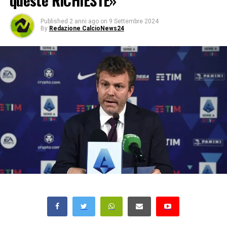
queste RICHIESTE»
Published
2 anni ago
on
9 Settembre 2024
By
Redazione CalcioNews24