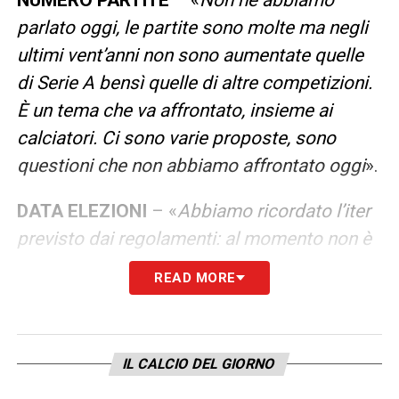
parlato oggi, le partite sono molte ma negli
ultimi vent’anni non sono aumentate quelle
di Serie A bensì quelle di altre competizioni.
È un tema che va affrontato, insieme ai
calciatori. Ci sono varie proposte, sono
questioni che non abbiamo affrontato oggi
».
DATA ELEZIONI
– «
Abbiamo ricordato l’iter
previsto dai regolamenti: al momento non è
fissata la data dell’elezione del presidente
READ MORE
federale ed è da quella data che poi si
contano a scalare i giorni per l’elezione dei
componenti. Si è ribadita la necessità di
IL CALCIO DEL GIORNO
arrivare al 4 novembre, poi verrà fissata