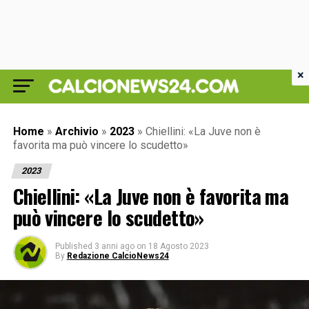
×
Home
»
Archivio
»
2023
»
Chiellini: «La Juve non è
favorita ma può vincere lo scudetto»
2023
Chiellini: «La Juve non è favorita ma
può vincere lo scudetto»
Published
3 anni ago
on
18 Agosto 2023
By
Redazione CalcioNews24