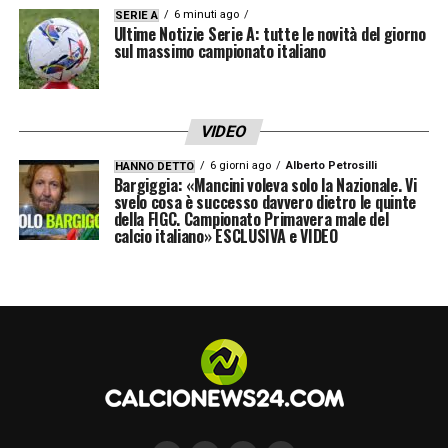
risultati, poi cerco di essere sempre onesto
6 minuti ago
SERIE A
Ultime Notizie Serie A: tutte le novità del giorno
e descrivo quanto visto».
sul massimo campionato italiano
L’
INTER
IN FINALE
–
«Noi dobbiamo fare i
complimenti all’Inter e dare un grande in
VIDEO
bocca al lupo. Se lo merita ed è un traguardo
6 giorni ago
Alberto Petrosilli
HANNO DETTO
Bargiggia: «Mancini voleva solo la Nazionale. Vi
importante e hanno bisogno del sostegno di
svelo cosa è successo davvero dietro le quinte
della FIGC. Campionato Primavera male del
tutti».
calcio italiano» ESCLUSIVA e VIDEO
LA PLAYLIST DELLE NOSTRE TOP NEWS