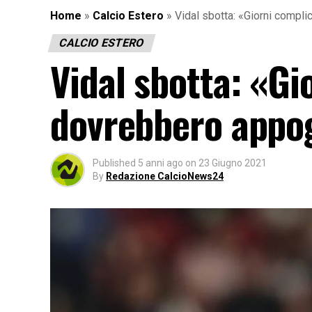
Home
»
Calcio Estero
»
Vidal sbotta: «Giorni complic
CALCIO ESTERO
Vidal sbotta: «Gio
dovrebbero appog
Published
5 anni ago
on
23 Giugno 2021
By
Redazione CalcioNews24