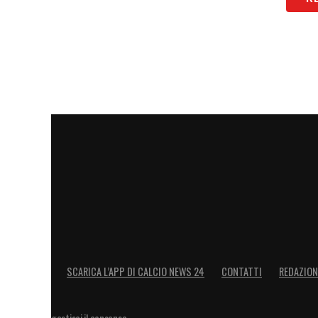
LA PLAYLIST DELLE NOSTRE TOP NEW
SCARICA L’APP DI CALCIO NEWS 24
CONTATTI
REDAZION