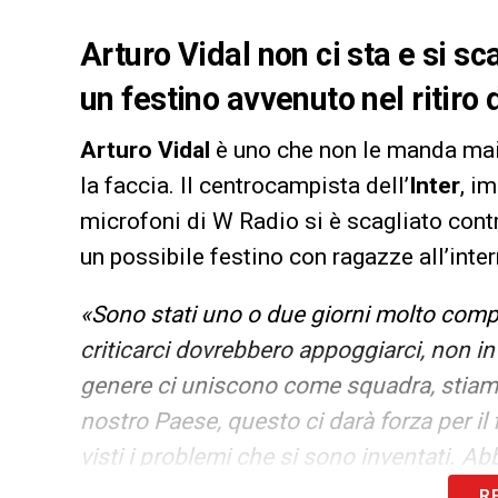
Arturo Vidal non ci sta e si sca
un festino avvenuto nel ritiro 
Arturo Vidal
è uno che non le manda mai 
la faccia. Il centrocampista dell’
Inter
, i
microfoni di W Radio si è scagliato contro
un possibile festino con ragazze all’inter
«Sono stati uno o due giorni molto compli
criticarci dovrebbero appoggiarci, non i
genere ci uniscono come squadra, stiamo
nostro Paese, questo ci darà forza per il 
visti i problemi che si sono inventati. Ab
e speriamo che adesso si parli soltanto d
R