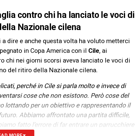
glia contro chi ha lanciato le voci di
della Nazionale cilena
a dire e anche questa volta ha voluto metterci
mpegnato in Copa America con il
Cile
, ai
 chi nei giorni scorsi aveva lanciato le voci di
no del ritiro della Nazionale cilena.
cati, perché in Cile si parla molto e invece di
nventarsi cose che non esistono. Però cose del
 lottando per un obiettivo e rappresentando il
futuro. Abbiamo affrontato una partita difficile,
biamo fatto l’errore di far entrare un parrucchiere
i calcio».
EAD MORE