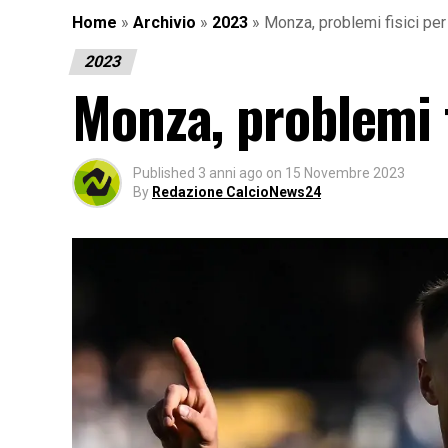
Home
»
Archivio
»
2023
»
Monza, problemi fisici pe
2023
Monza, problemi 
Published
3 anni ago
on
15 Novembre 2023
By
Redazione CalcioNews24